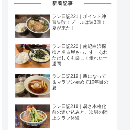
新着記事
ラン日記221｜ポイント練
習失敗！プールは週3回！
夏が来た！
ラン日記220｜南紀白浜探
検と名古屋もっこす！あわ
ただしくも楽しく走れた一
週間
ラン日記219｜親になって
＆マラソン始めて10年目の
夏
ラン日記218｜暑さ本格化
前の追い込みと、次男の陸
上クラブ体験