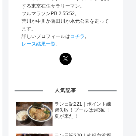
する東京在住サラリーマン。
フルマラソンPB 2:55:52。
荒川か中川か隅田川か水元公園を走って
ます。
詳しいプロフィールは
コチラ
。
レース結果一覧
。
人気記事
ラン日記221｜ポイント練
習失敗！プールは週3回！
夏が来た！
ラン日記220｜南紀白浜探