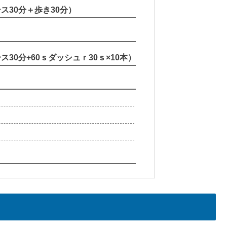
ース30分＋歩き30分）
ス30分+60ｓダッシュｒ30ｓ×10本）