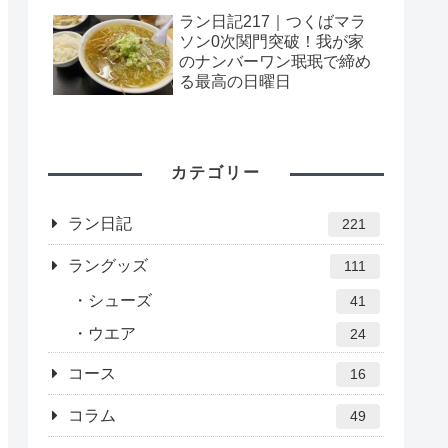
ラン日記217｜つくばマラ
ソン0次関門突破！我が家
のナンバーワン珉珉で締め
る最高の日曜日
カテゴリー
ラン日記
221
ラングッズ
111
シューズ
41
ウエア
24
コース
16
コラム
49