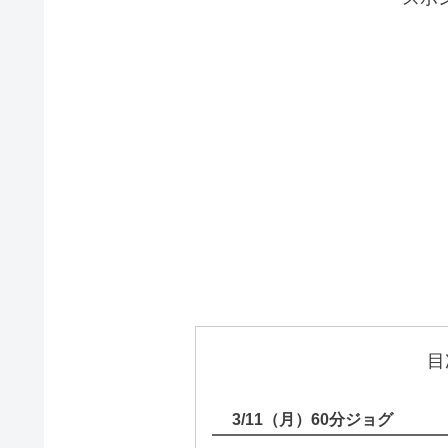
目
3/11（月）60分ジョグ