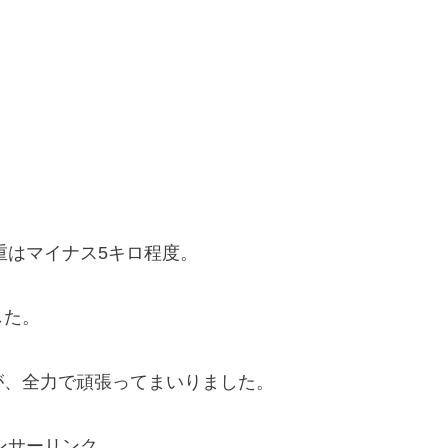
重はマイナス5キロ程度。
した。
が、全力で頑張ってまいりました。
ンサーリンク