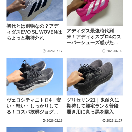
初代とは別物なの？アデ
アディダス最強時代到
ィダスEVO SL WOVENは
来！アディオスプロ4のス
ちょっと期待外れ
ーパーシューズ感がたま
らない
2026.07.17
2026.06.02
ヴェロシティニトロ4｜安
グリセリン21｜鬼耐久に
い・軽い・しっかりして
期待して帰宅ラン＆普段
る！コスパ抜群ジョグシ
履き用に真っ黒を購入
ューズ
2026.02.18
2025.11.27