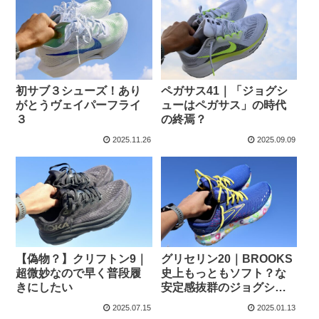
初サブ３シューズ！あり
ペガサス41｜「ジョグシ
がとうヴェイパーフライ
ューはペガサス」の時代
３
の終焉？
2025.11.26
2025.09.09
【偽物？】クリフトン9｜
グリセリン20｜BROOKS
超微妙なので早く普段履
史上もっともソフト？な
きにしたい
安定感抜群のジョグシュ
ーズ
2025.07.15
2025.01.13