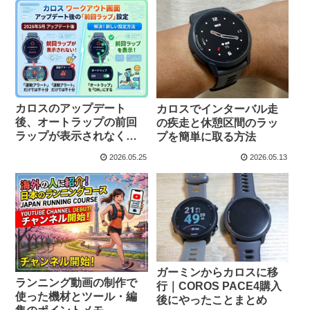
カロスのアップデート
カロスでインターバル走
後、オートラップの前回
の疾走と休憩区間のラッ
ラップが表示されなくな
プを簡単に取る方法
ってしまったあなたへ
2026.05.25
2026.05.13
ガーミンからカロスに移
ランニング動画の制作で
行｜COROS PACE4購入
使った機材とツール・編
後にやったことまとめ