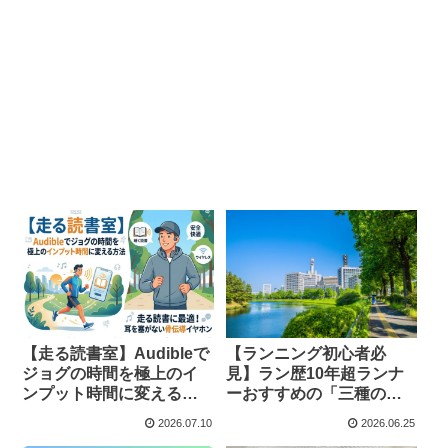
【ランニング初心者必
【走る読書室】Audibleで
見】ラン歴10年超ランナ
ジョグの時間を極上のイ
ーおすすめの「三種の神
ンプット時間に変える方
器」とは？
法
2026.07.10
2026.06.25