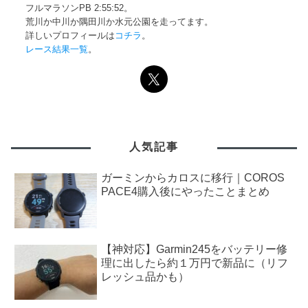
フルマラソンPB 2:55:52。
荒川か中川か隅田川か水元公園を走ってます。
詳しいプロフィールは
コチラ
。
レース結果一覧
。
人気記事
ガーミンからカロスに移行｜COROS
PACE4購入後にやったことまとめ
【神対応】Garmin245をバッテリー修
理に出したら約１万円で新品に（リフ
レッシュ品かも）