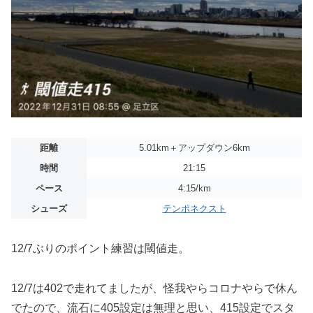
距離
5.01km＋アップダウン6km
時間
21:15
ペース
4:15/km
シューズ
テンポネクスト
12/7ぶりのポイント練習は閾値走。
12/7は402で走れてましたが、怪我やらコロナやらで休ん
でたので、流石に405設定は無理と思い、415設定でスタ