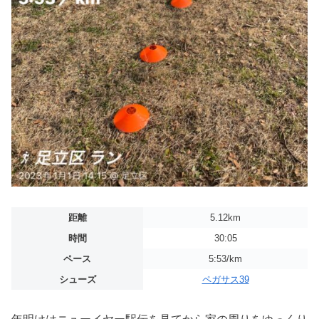
距離
5.12km
時間
30:05
ペース
5:53/km
シューズ
ペガサス39