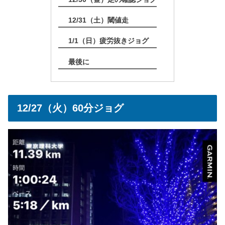
12/31（土）閾値走
1/1（日）疲労抜きジョグ
最後に
12/27（火）60分ジョグ