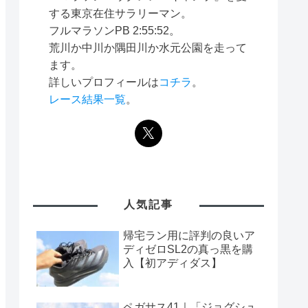
する東京在住サラリーマン。
フルマラソンPB 2:55:52。
荒川か中川か隅田川か水元公園を走って
ます。
詳しいプロフィールは
コチラ
。
レース結果一覧
。
人気記事
帰宅ラン用に評判の良いア
ディゼロSL2の真っ黒を購
入【初アディダス】
ペガサス41｜「ジョグシュ