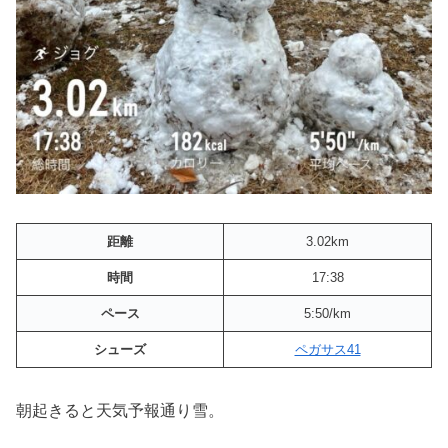
距離
3.02km
時間
17:38
ペース
5:50/km
シューズ
ペガサス41
朝起きると天気予報通り雪。