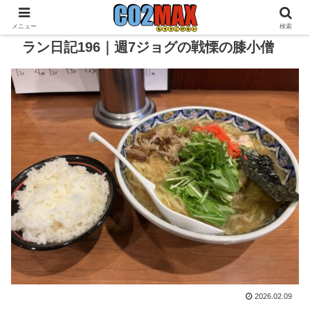
メニュー
検索
ラン日記196｜週7ジョグの戦慄の膝小僧
2026.02.09