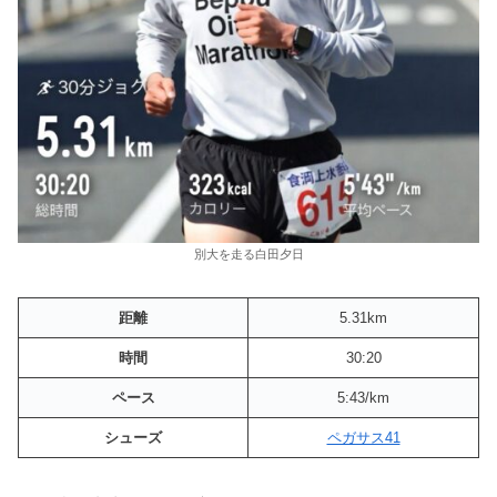
別大を走る白田夕日
距離
5.31km
時間
30:20
ペース
5:43/km
シューズ
ペガサス41