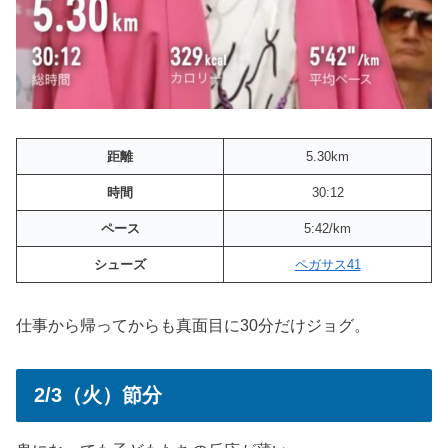
距離
5.30km
時間
30:12
ペース
5:42/km
シューズ
ペガサス41
仕事から帰ってからも真面目に30分だけジョグ。
2/3（火）節分