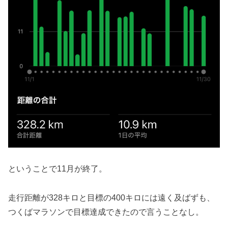
ということで11月が終了。
走行距離が328キロと目標の400キロには遠く及ばずも、
つくばマラソンで目標達成できたので言うことなし。