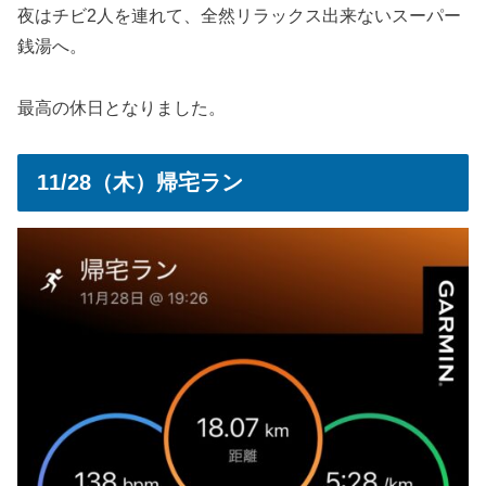
夜はチビ2人を連れて、全然リラックス出来ないスーパー
銭湯へ。
最高の休日となりました。
11/28（木）帰宅ラン