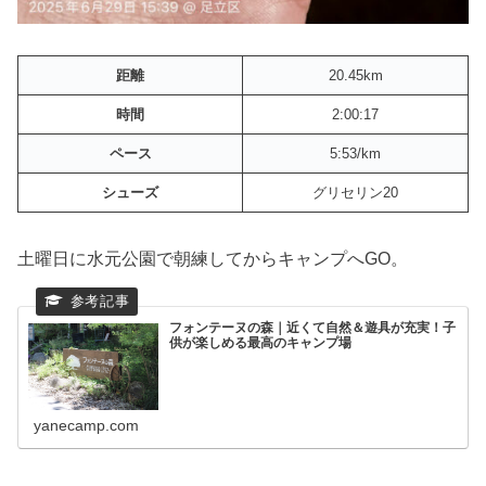
距離
20.45km
時間
2:00:17
ペース
5:53/km
シューズ
グリセリン20
土曜日に水元公園で朝練してからキャンプへGO。
フォンテーヌの森｜近くて自然＆遊具が充実！子
供が楽しめる最高のキャンプ場
yanecamp.com