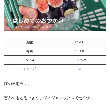
距離
17.98km
時間
1:41:04
ペース
5:37/km
シューズ
SL2
雨の帰宅ラン。
恵みの雨と思いきや、ジメジメマックスで超不快。