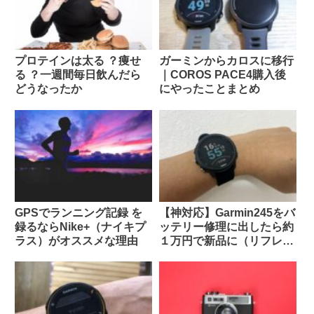
プロテインは太る ？痩せ
ガーミンからカロスに移行
る ？一週間毎日飲んだら
｜COROS PACE4購入後
どうなったか
にやったことまとめ
GPSでランニング記録 を
【神対応】Garmin245をバ
録るならNike+（ナイキプ
ッテリー修理に出したら約
ラス）がオススメな理由
１万円で新品に（リフレッ
シュ品かも）