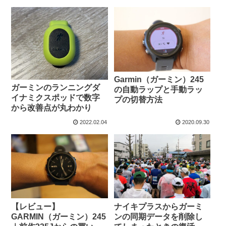
Garmin（ガーミン）245
ガーミンのランニングダ
の自動ラップと手動ラッ
イナミクスポッドで数字
プの切替方法
から改善点が丸わかり
2022.02.04
2020.09.30
【レビュー】
ナイキプラスからガーミ
GARMIN（ガーミン）245
ンの同期データを削除し