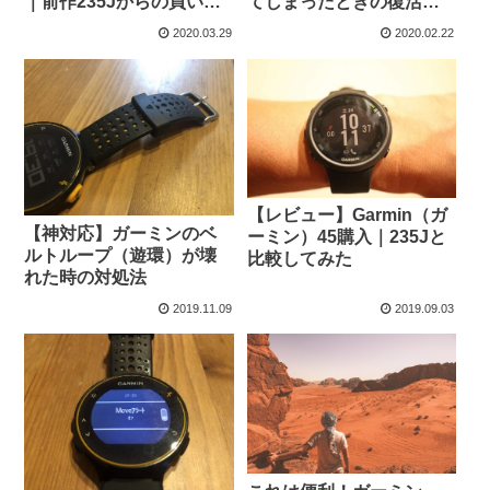
｜前作235Jからの買い替
てしまったときの復活方
え
法
2020.03.29
2020.02.22
【レビュー】Garmin（ガ
【神対応】ガーミンのベ
ーミン）45購入｜235Jと
ルトループ（遊環）が壊
比較してみた
れた時の対処法
2019.11.09
2019.09.03